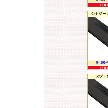
シナジー
84,590
ｼﾅｼﾞｰ 