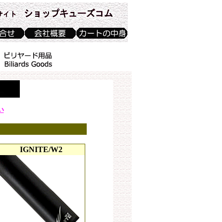
い
IGNITE/W2