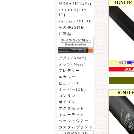
IGNITE 1
MUSASHI(ﾑｻｼ)
EXCEED(ｴｸｼｰ
ﾄﾞ)
FarEast(ﾌｧｲｰｽﾄ
その他25銘柄
在庫品
アダム(Adam)
67,100
メッヅ(Mezz)
プレデター
ルカシー
ピュアーX
オービー(OB)
IGNITE
コンラン
ポイズン
マクダモット
キューテック
ペッシャウアー
カスタムブランド