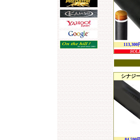
113,300
シナジー5
84,590