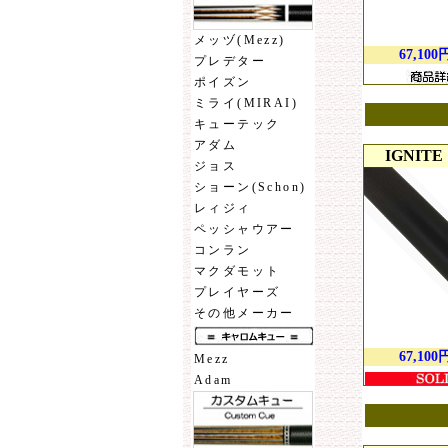
メッヅ(Mezz)
67,100
プレデター
ポイズン
ミライ(MIRAI)
キューテック
アダム
IGNITE 
ジョス
ショーン(Schon)
レィジィ
ペッシャウアー
コンラン
マクダモット
プレイヤーズ
その他メーカー
67,100
Mezz
Adam