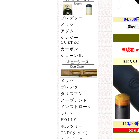
プレデター
84,700
メッヅ
アダム
シナジー
CUETEC
カーボン
※現在pre
ショーン他
REVO-U
メッヅ
プレデター
タリスマン
ノーブランド
インストローク
QK-S
HOLLY
113,300
ボルツリー
TAD(タッド)