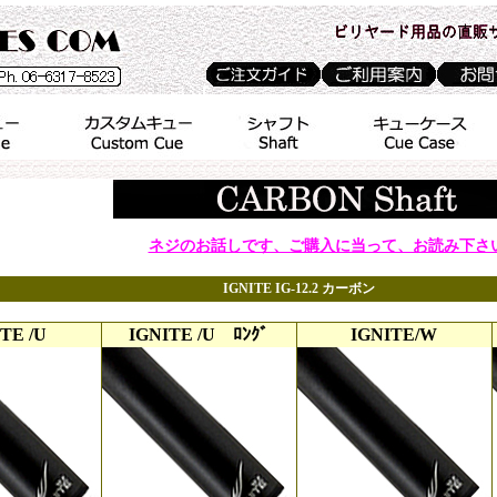
ネジのお話しです、ご購入に当って、お読み下さ
IGNITE IG-12.2 カーボン
TE /U
IGNITE /U ﾛﾝｸﾞ
IGNITE/W