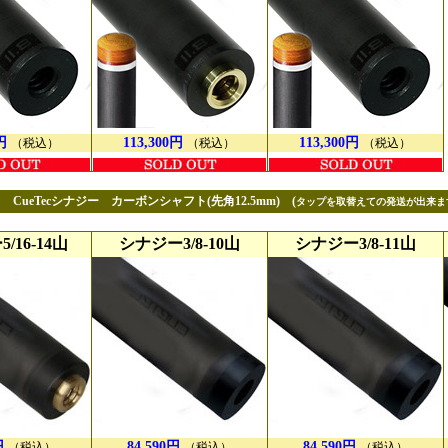
円
113,300円
113,300円
（税込）
（税込）
（税込）
CueTec
シナジー カーボンシャフト(先角12.5mm)
(
タップを取替えての発送が出来ま
/16-14山
シナジー3/8-10山
シナジー3/8-11山
円
84,590円
84,590円
（税込）
（税込）
（税込）