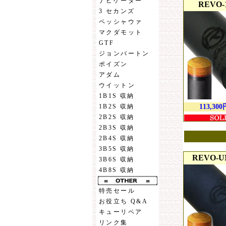
ナビゲーター
REVO-1
3 セカンズ
ペッシャウァ
マクダモット
GTF
ジョンバートン
ポイズン
アダム
ウイットン
1B1S 収納
113,300
1B2S 収納
2B2S 収納
2B3S 収納
2B4S 収納
3B5S 収納
REVO-UN
3B6S 収納
4B8S 収納
特売セール
お役立ち Q&A
キューリペア
リンク集