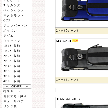
ナビゲーター
3 セカンズ
ペッシャウァ
マクダモット
GTF
ジョンバートン
2バット5シャフト
ポイズン
アダム
ウイットン
MXC-25H
1B1S 収納
1B2S 収納
2B2S 収納
2B3S 収納
2B4S 収納
3B5S 収納
3B6S 収納
2バット5シャフト
4B8S 収納
特売セール
お役立ち Q&A
HANBAT 24LB
キューリペア
リンク集