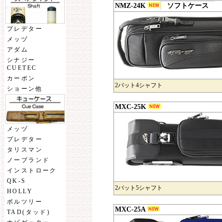
NMZ-24K
ソフトケース
プレデター
メッヅ
アダム
シナジー
CUETEC
カーボン
2バット4シャフト
ショーン他
MXC-25K
メッヅ
プレデター
タリスマン
ノーブランド
インストローク
QK-S
2バット5シャフト
HOLLY
ボルツリー
MXC-25A
TAD(タッド)