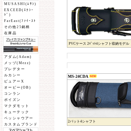
MUSASHI(ﾑｻｼ)
EXCEED(ｴｸｼｰ
ﾄﾞ)
FarEast(ﾌｧｲｰｽﾄ
その他25銘柄
在庫品
PVCケース 2ﾊﾞｯﾄ4シャフト収納モデル
アダム(Adam)
メッヅ(Mezz)
プレデター
ルカシー
MS-24CDA
ピュアーX
オービー(OB)
コンラン
ポイズン
マクダモット
キューテック
ペッシャウアー
2バット4シャフト
カスタムブランド