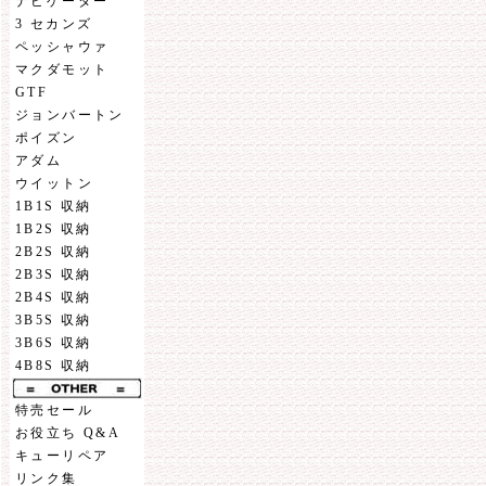
ナビゲーター
3 セカンズ
ペッシャウァ
マクダモット
GTF
ジョンバートン
ポイズン
アダム
ウイットン
1B1S 収納
1B2S 収納
2B2S 収納
2B3S 収納
2B4S 収納
3B5S 収納
3B6S 収納
4B8S 収納
特売セール
お役立ち Q&A
キューリペア
リンク集