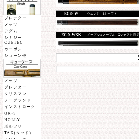
EC９-W
ウエンジ Σシャフト
プレデター
メッヅ
アダム
EC９-WKK
メープルｘメープル Σシャフト 限
シナジー
CUETEC
カーボン
ショーン他
メッヅ
プレデター
タリスマン
ノーブランド
インストローク
QK-S
HOLLY
ボルツリー
TAD(タッド)