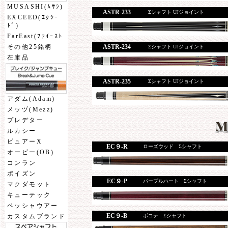
MUSASHI(ﾑｻｼ)
ASTR-233
Σシャフト UJジョイント
EXCEED(ｴｸｼｰ
ﾄﾞ)
FarEast(ﾌｧｲｰｽﾄ
ASTR-234
その他25銘柄
Σシャフト UJジョイント
在庫品
ASTR-235
Σシャフト UJジョイント
アダム(Adam)
メッヅ(Mezz)
プレデター
ルカシー
ピュアーX
EC９-R
ローズウッド Σシャフト
オービー(OB)
コンラン
ポイズン
EC９-P
パープルハート Σシャフト
マクダモット
キューテック
ペッシャウアー
EC９-B
ボコテ Σシャフト
カスタムブランド