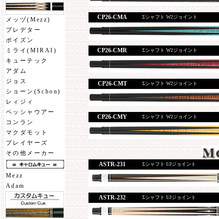
CP26-CMA
Σシャフト W2ジョイント
メッヅ(Mezz)
プレデター
ポイズン
CP26-CMR
ミライ(MIRAI)
Σシャフト W2ジョイント
キューテック
アダム
ジョス
CP26-CMT
Σシャフト W2ジョイント
ショーン(Schon)
レィジィ
ペッシャウアー
CP26-CMY
Σシャフト W2ジョイント
コンラン
マクダモット
プレイヤーズ
その他メーカー
ASTR-231
Σシャフト UJジョイント
Mezz
Adam
ASTR-232
Σシャフト UJジョイント