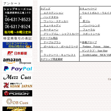
アンケート
※グッズ
※キューパーツ
エクステンション
ウエイトボルト・ウエイ
ハンドタオル
ド
ワッペン・ステッカー
尻ゴム
キューキャディ
バンパーレンチ
キーチェーン
フェーラル
グリップゴム・ シャフトカバー
スポットシール
※テーブル用品
特定商取引の表記
テーブルブラシ
※
各種グローブ
ボールセット・ボールクリーナ
Predator Poison Adam 
ー
ゲンクラブ・ Sure Shot
ラックシート・キューレスト
Evolfd-Leather NICK VA
※グリップ用皮素材