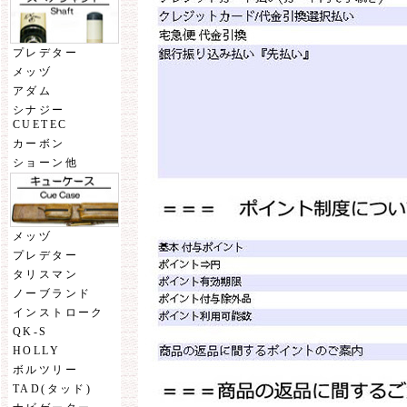
プレデター
メッヅ
アダム
シナジー
CUETEC
カーボン
ショーン他
メッヅ
プレデター
タリスマン
ノーブランド
インストローク
QK-S
HOLLY
ボルツリー
TAD(タッド)