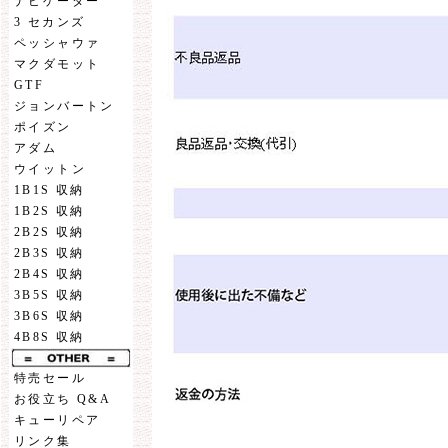
ナビゲーター
3 セカンズ
ペッシャウァ
マクダモット
GTF
ジョンバートン
ポイズン
アダム
ウイットン
1B1S 収納
1B2S 収納
2B2S 収納
2B3S 収納
2B4S 収納
3B5S 収納
3B6S 収納
4B8S 収納
特売セール
お役立ち Q&A
キューリペア
リンク集