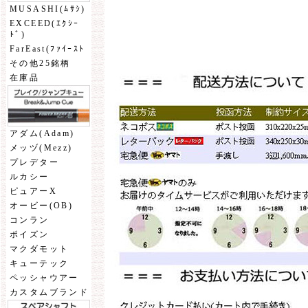
MUSASHI(ﾑｻｼ)
EXCEED(ｴｸｼｰ
ﾄﾞ)
FarEast(ﾌｧｲｰｽﾄ
その他25銘柄
在庫品
アダム(Adam)
メッヅ(Mezz)
プレデター
ルカシー
ピュアーX
オービー(OB)
コンラン
ポイズン
マクダモット
キューテック
ペッシャウアー
カスタムブランド