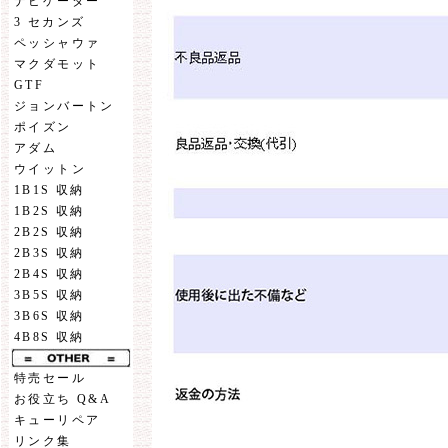
ナビゲーター
3 セカンズ
ペッシャウァ
マクダモット
GTF
ジョンバートン
ポイズン
アダム
ウイットン
1B1S 収納
1B2S 収納
2B2S 収納
2B3S 収納
2B4S 収納
3B5S 収納
3B6S 収納
4B8S 収納
特売セール
お役立ち Q&A
キューリペア
リンク集