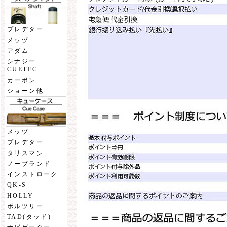
プレデター
メッヅ
アダム
シナジー
CUETEC
カーボン
ショーン他
メッヅ
プレデター
タリスマン
ノーブランド
インストローク
QK-S
HOLLY
ボルツリー
TAD(タッド)