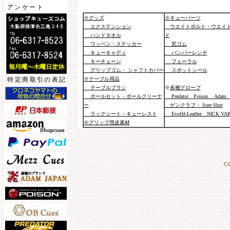
アンケート
※グッズ
※キューパーツ
エクステンション
ウエイトボルト・ウエイ
ハンドタオル
ド
ワッペン・ステッカー
尻ゴム
キューキャディ
バンパーレンチ
キーチェーン
フェーラル
グリップゴム・ シャフトカバー
スポットシール
※テーブル用品
特定商取引の表記
テーブルブラシ
※
各種グローブ
ボールセット・ボールクリーナ
Predator Poison Adam 
ー
ゲンクラブ・ Sure Shot
ラックシート・キューレスト
Evolfd-Leather NICK VA
※グリップ用皮素材