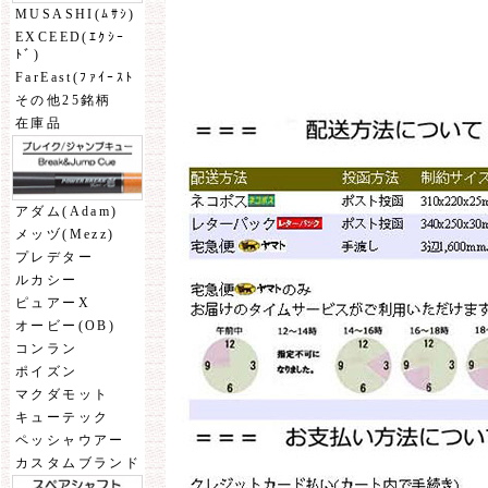
MUSASHI(ﾑｻｼ)
EXCEED(ｴｸｼｰ
ﾄﾞ)
FarEast(ﾌｧｲｰｽﾄ
その他25銘柄
在庫品
アダム(Adam)
メッヅ(Mezz)
プレデター
ルカシー
ピュアーX
オービー(OB)
コンラン
ポイズン
マクダモット
キューテック
ペッシャウアー
カスタムブランド