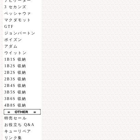
ナビゲーター
3 セカンズ
ペッシャウァ
マクダモット
GTF
ジョンバートン
ポイズン
アダム
ウイットン
1B1S 収納
1B2S 収納
2B2S 収納
2B3S 収納
2B4S 収納
3B5S 収納
3B6S 収納
4B8S 収納
特売セール
お役立ち Q&A
キューリペア
リンク集