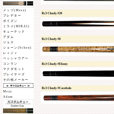
メッヅ(Mezz)
Rc3 Chudy #20
プレデター
ポイズン
ミライ(MIRAI)
キューテック
アダム
Rc3 Chudy #8
ジョス
ショーン(Schon)
レィジィ
ペッシャウアー
コンラン
Rc3 Chudy #Ebony
マクダモット
プレイヤーズ
その他メーカー
Rc3 Chudy #Cocobolo
Mezz
Adam