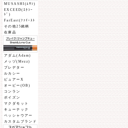
MUSASHI(ﾑｻｼ)
EXCEED(ｴｸｼｰ
ﾄﾞ)
FarEast(ﾌｧｲｰｽﾄ
その他25銘柄
在庫品
アダム(Adam)
メッヅ(Mezz)
プレデター
ルカシー
ピュアーX
オービー(OB)
コンラン
ポイズン
マクダモット
キューテック
ペッシャウアー
カスタムブランド