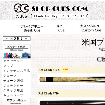
米国ブ
当
アクセサリー
タップ
Rc3 Chudy #17-5
メンテナンス用品
グローブ
チョーク関係
プロテクター
グリップ用皮
Rc3 Chudy #710
キューパーツ