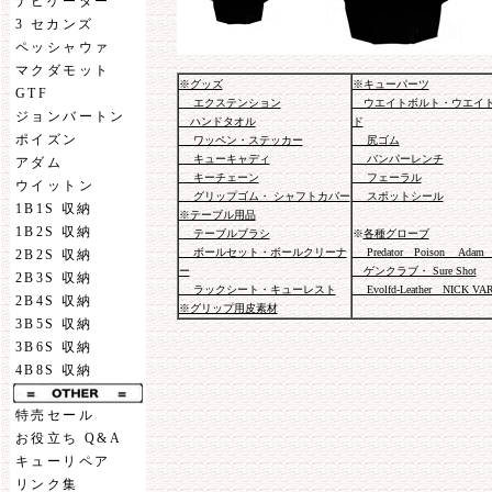
ナビゲーター
3 セカンズ
ペッシャウァ
マクダモット
※グッズ
※キューパーツ
GTF
エクステンション
ウエイトボルト・ウエイ
ジョンバートン
ハンドタオル
ド
ポイズン
ワッペン・ステッカー
尻ゴム
キューキャディ
バンパーレンチ
アダム
キーチェーン
フェーラル
ウイットン
グリップゴム・ シャフトカバー
スポットシール
1B1S 収納
※テーブル用品
1B2S 収納
テーブルブラシ
※
各種グローブ
ボールセット・ボールクリーナ
Predator Poison Adam 
2B2S 収納
ー
ゲンクラブ・ Sure Shot
2B3S 収納
ラックシート・キューレスト
Evolfd-Leather NICK VA
2B4S 収納
※グリップ用皮素材
3B5S 収納
3B6S 収納
4B8S 収納
特売セール
お役立ち Q&A
キューリペア
リンク集