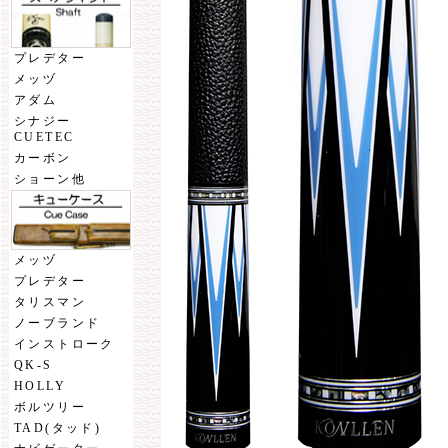
プレデター
メッヅ
アダム
シナジー
CUETEC
カーボン
ショーン他
メッヅ
プレデター
タリスマン
ノーブランド
インストローク
QK-S
HOLLY
ボルツリー
TAD(タッド)