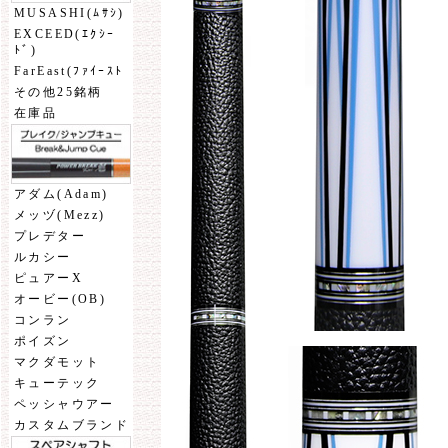
MUSASHI(ﾑｻｼ)
EXCEED(ｴｸｼｰ
ﾄﾞ)
FarEast(ﾌｧｲｰｽﾄ
その他25銘柄
在庫品
アダム(Adam)
メッヅ(Mezz)
プレデター
ルカシー
ピュアーX
オービー(OB)
コンラン
ポイズン
マクダモット
キューテック
ペッシャウアー
カスタムブランド