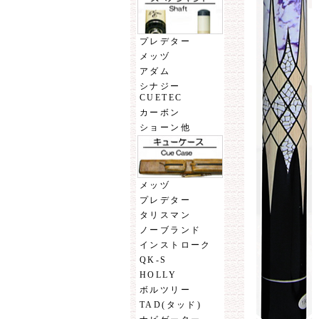
プレデター
メッヅ
アダム
シナジー
CUETEC
カーボン
ショーン他
メッヅ
プレデター
タリスマン
ノーブランド
インストローク
QK-S
HOLLY
ボルツリー
TAD(タッド)