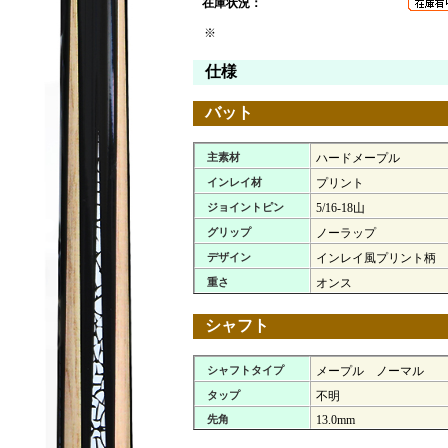
在庫状況：
※
仕様
バット
主素材
ハードメープル
インレイ材
プリント
ジョイントピン
5/16-18山
グリップ
ノーラップ
デザイン
インレイ風プリント柄
重さ
オンス
シャフト
シャフトタイプ
メープル ノーマル
タップ
不明
先角
13.0mm