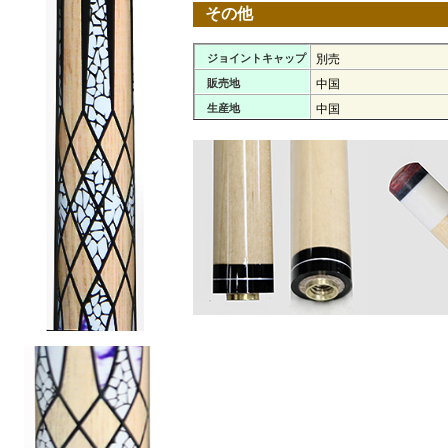
その他
ジョイントキャップ
別売
販売地
中国
生産地
中国