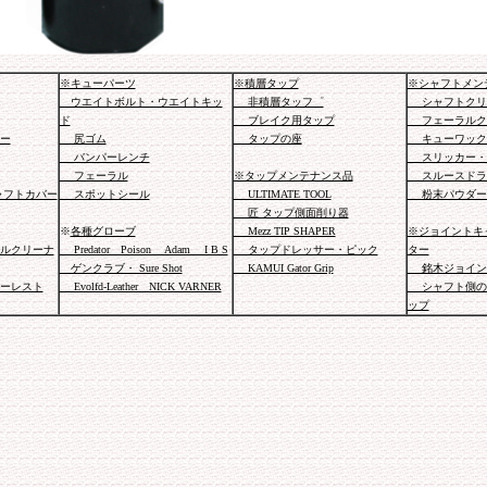
※キューパーツ
※積層タップ
※シャフトメン
ウエイトボルト・ウエイトキッ
非積層タッフ゜
シャフトクリ
ド
ブレイク用タップ
フェーラルク
ー
尻ゴム
タップの座
キューワック
バンパーレンチ
スリッカー・
フェーラル
※タップメンテナンス品
スルースドラ
ャフトカバー
スポットシール
ULTIMATE TOOL
粉末パウダー
匠 タップ側面削り器
※
各種グローブ
Mezz TIP SHAPER
※ジョイントキ
ルクリーナ
Predator Poison Adam I B S
タップドレッサー・ピック
ター
ゲンクラブ・ Sure Shot
KAMUI Gator Grip
銘木ジョイン
ーレスト
Evolfd-Leather NICK VARNER
シャフト側の
ップ