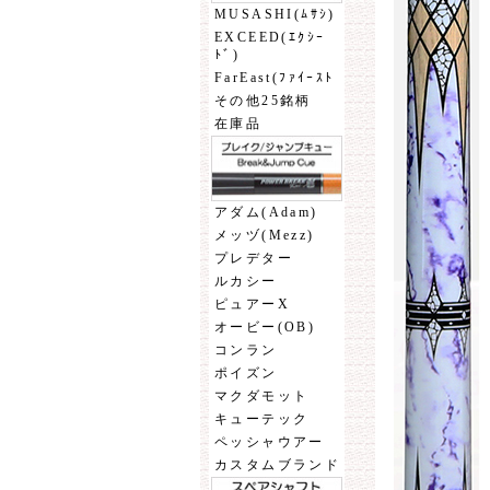
MUSASHI(ﾑｻｼ)
EXCEED(ｴｸｼｰ
ﾄﾞ)
FarEast(ﾌｧｲｰｽﾄ
その他25銘柄
在庫品
アダム(Adam)
メッヅ(Mezz)
プレデター
ルカシー
ピュアーX
オービー(OB)
コンラン
ポイズン
マクダモット
キューテック
ペッシャウアー
カスタムブランド