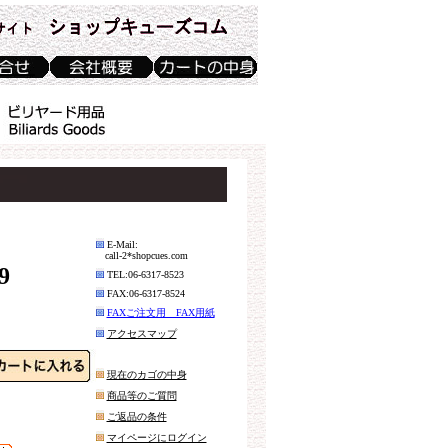
E-Mail:
call-2*shopcues.com
9
TEL:06-6317-8523
FAX:06-6317-8524
FAXご注文用 FAX用紙
アクセスマップ
現在のカゴの中身
商品等のご質問
ご返品の条件
マイページにログイン