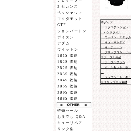
ナビゲーター
3 セカンズ
ペッシャウァ
マクダモット
※グッズ
GTF
エクステンション
ジョンバートン
ハンドタオル
ポイズン
ワッペン・ステッカ
キューキャディ
アダム
キーチェーン
ウイットン
グリップゴム・ シ
1B1S 収納
※テーブル用品
1B2S 収納
テーブルブラシ
ボールセット・ボー
2B2S 収納
ー
2B3S 収納
ラックシート・キュ
2B4S 収納
※グリップ用皮素材
3B5S 収納
3B6S 収納
4B8S 収納
特売セール
お役立ち Q&A
キューリペア
リンク集