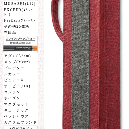
MUSASHI(ﾑｻｼ)
EXCEED(ｴｸｼｰ
ﾄﾞ)
FarEast(ﾌｧｲｰｽﾄ
その他25銘柄
在庫品
アダム(Adam)
メッヅ(Mezz)
プレデター
ルカシー
ピュアーX
オービー(OB)
コンラン
ポイズン
マクダモット
キューテック
ペッシャウアー
カスタムブランド