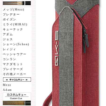
メッヅ(Mezz)
プレデター
ポイズン
ミライ(MIRAI)
キューテック
アダム
ジョス
ショーン(Schon)
レィジィ
ペッシャウアー
コンラン
マクダモット
プレイヤーズ
その他メーカー
Mezz
Adam