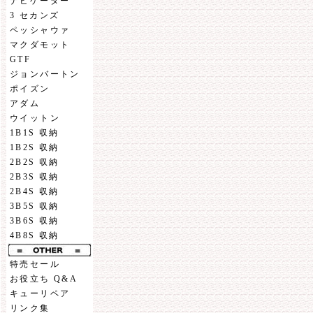
ナビゲーター
3 セカンズ
ペッシャウァ
マクダモット
GTF
ジョンバートン
ポイズン
アダム
ウイットン
1B1S 収納
1B2S 収納
2B2S 収納
2B3S 収納
2B4S 収納
3B5S 収納
3B6S 収納
4B8S 収納
特売セール
お役立ち Q&A
キューリペア
リンク集