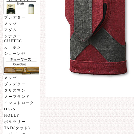
プレデター
メッヅ
アダム
シナジー
CUETEC
カーボン
ショーン他
メッヅ
プレデター
タリスマン
ノーブランド
インストローク
QK-S
HOLLY
ボルツリー
TAD(タッド)