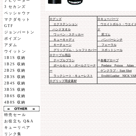
ナビゲーター
3 セカンズ
ペッシャウァ
※グッズ
※キューパーツ
マクダモット
エクステンション
ウエイトボルト・ウエイ
GTF
ハンドタオル
ド
ジョンバートン
ワッペン・ステッカー
尻ゴム
ポイズン
キューキャディ
バンパーレンチ
アダム
キーチェーン
フェーラル
グリップゴム・ シャフトカバー
スポットシール
ウイットン
※テーブル用品
1B1S 収納
テーブルブラシ
※
各種グローブ
1B2S 収納
ボールセット・ボールクリーナ
Predator Poison Adam 
2B2S 収納
ー
ゲンクラブ・ Sure Shot
ラックシート・キューレスト
Evolfd-Leather NICK VA
2B3S 収納
※グリップ用皮素材
2B4S 収納
3B5S 収納
3B6S 収納
4B8S 収納
特売セール
お役立ち Q&A
キューリペア
リンク集