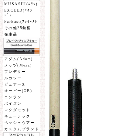
MUSASHI(ﾑｻｼ)
EXCEED(ｴｸｼｰ
ﾄﾞ)
FarEast(ﾌｧｲｰｽﾄ
その他25銘柄
在庫品
アダム(Adam)
メッヅ(Mezz)
プレデター
ルカシー
ピュアーX
オービー(OB)
コンラン
ポイズン
マクダモット
キューテック
ペッシャウアー
カスタムブランド